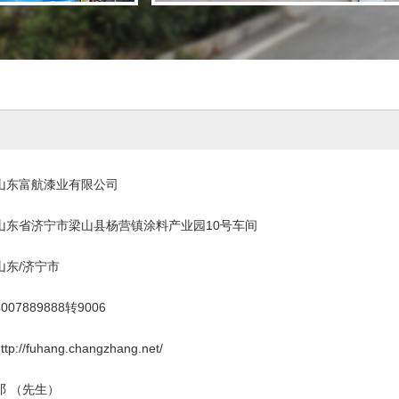
山东富航漆业有限公司
山东省济宁市梁山县杨营镇涂料产业园10号车间
山东/济宁市
4007889888转9006
ttp://fuhang.changzhang.net/
邓 （先生）